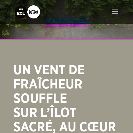
UN VENT DE
FRAÎCHEUR
SOUFFLE
SUR L’ÎLOT
SACRÉ, AU CŒUR